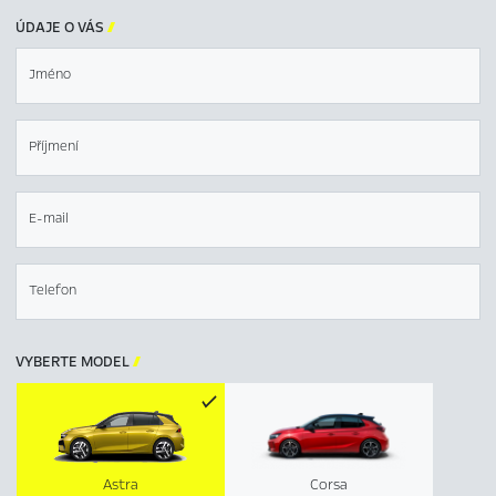
ÚDAJE O VÁS

Jméno
Příjmení
E-mail
Telefon
VYBERTE MODEL

Astra
Corsa