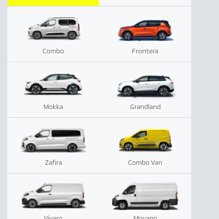
Combo
Frontera
Mokka
Grandland
Zafira
Combo Van
Vivaro
Movano