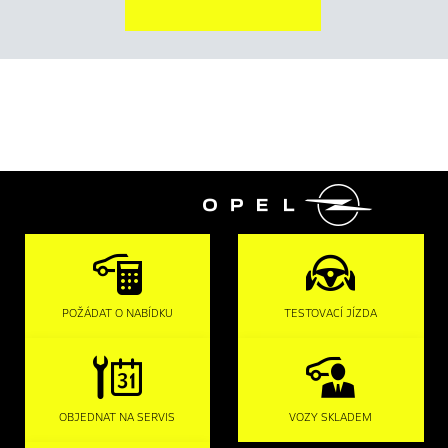

POŽÁDAT O NABÍDKU
TESTOVACÍ JÍZDA
OBJEDNAT NA SERVIS
VOZY SKLADEM