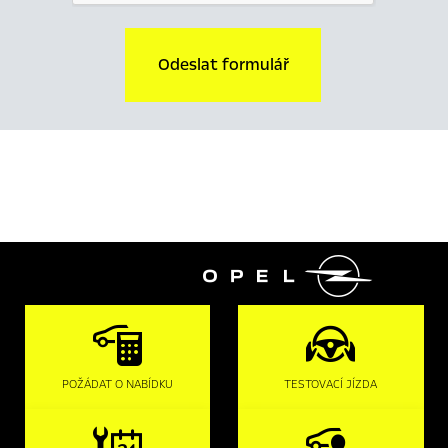
Odeslat formulář

POŽÁDAT O NABÍDKU
TESTOVACÍ JÍZDA