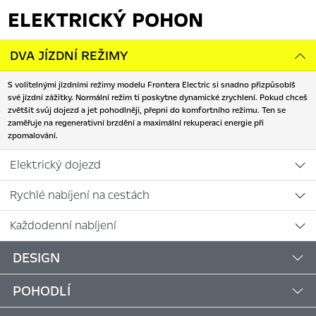
ELEKTRICKÝ POHON
DVA JÍZDNÍ REŽIMY
S volitelnými jízdními režimy modelu Frontera Electric si snadno přizpůsobíš
své jízdní zážitky. Normální režim ti poskytne dynamické zrychlení. Pokud chceš
zvětšit svůj dojezd a jet pohodlněji, přepni do komfortního režimu. Ten se
zaměřuje na regenerativní brzdění a maximální rekuperaci energie při
zpomalování.
Elektrický dojezd
Rychlé nabíjení na cestách
Každodenní nabíjení
DESIGN
POHODLÍ