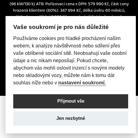
(96 kW/130 k) AT8: Pořizovací cena s DPH: 579 990 Kč, část ceny
hrazená klientem (60%): 347 994 Kč, délka úvěru 60 měsíců,
splátka bez pojištění 3.990 Kč, pevná výpůjční úroková sazba:
1,24% p.a., nabídka je určena pro fyzické osoby podnikatele a
Vaše soukromí je pro nás důležité
právnické osoby a platí do 30. 6. 2026 nebo do odvolání.
Tato nabídka je pouze indikativní, není návrhem na uzavření
Používáme cookies pro hladké procházení naším
smlouvy a nelze z ní proto dovozovat povinnost společnosti
webem, k analýze návštěvnosti nebo sdílení přes
uskutečnit jakékoliv transakce.
vaše oblíbené sociální sítě. Neobsahují vaše osobní
Poskytovatelem financování je UniCredit Leasing CZ, a.s.,
údaje a nic nikam neposílají. Pokud chcete,
Želetavská 1525/1, 140 10 Praha 4, IČO: 15886492
abychom vás mohli oslovit inzercí s novými modely
nebo skladovými vozy, můžete nám k tomu dát
souhlas níže nebo v
nastavení soukromí.
Přijmout vše
Jen nezbytné