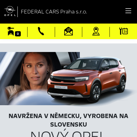

FEDERAL CARS Praha s.r.o.
0
NAVRŽENA V NĚMECKU, VYROBENA NA
SLOVENSKU
NOVÝ OPEL