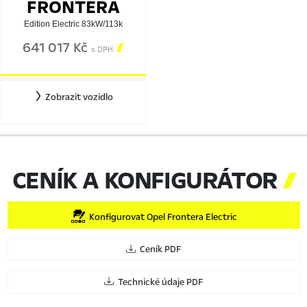
FRONTERA
Edition Electric 83kW/113k
641 017 Kč

s DPH
Zobrazit vozidlo
CENÍK A KONFIGURÁTOR

Konfigurovat Opel Frontera Electric
Ceník PDF
Technické údaje PDF