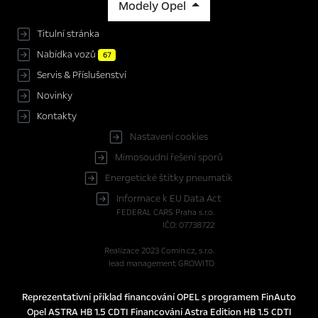
Modely Opel
Titulní stránka
Nabídka vozů
67
Servis & Příslušenství
Novinky
Kontakty
Nastavení cookies
Mimosoudní řešení sporů
Energetické štítky pneumatik
Informace k EU Data Act
FEDERAL CARS Praha s.r.o.
IČO: 07738722
Realizace 2023
Comin.cz, s.r.o.
lead management GROWITO
Reprezentativní příklad financování OPEL s programem FinAuto
Opel ASTRA HB 1.5 CDTI Financování Astra Edition HB 1.5 CDTI