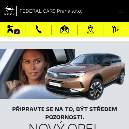

FEDERAL CARS Praha s.r.o.
0
PŘIPRAVTE SE NA TO, BÝT STŘEDEM
POZORNOSTI.
NOVÝ OPEL