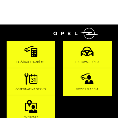

POŽÁDAT O NABÍDKU
TESTOVACÍ JÍZDA
OBJEDNAT NA SERVIS
VOZY SKLADEM
KONTAKTY