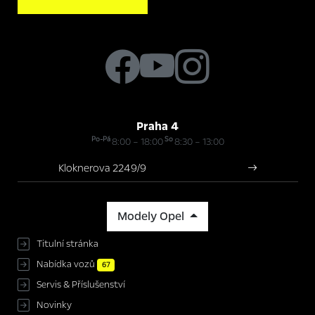
Praha 4
Po-Pá
So
8:00 – 18:00
8:30 – 13:00
Kloknerova 2249/9
Modely Opel
Titulní stránka
Nabídka vozů
67
Servis & Příslušenství
Novinky