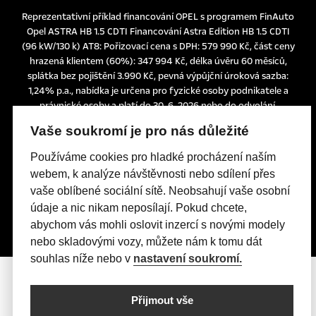
Reprezentativní příklad financování OPEL s programem FinAuto
Opel ASTRA HB 1.5 CDTI Financování Astra Edition HB 1.5 CDTI
(96 kW/130 k) AT8: Pořizovací cena s DPH: 579 990 Kč, část ceny
hrazená klientem (60%): 347 994 Kč, délka úvěru 60 měsíců,
splátka bez pojištění 3.990 Kč, pevná výpůjční úroková sazba:
1,24% p.a., nabídka je určena pro fyzické osoby podnikatele a
právnické osoby a platí do 30. 6. 2026 nebo do odvolání.
Tato nabídka je pouze indikativní, není návrhem na uzavření
Vaše soukromí je pro nás důležité
smlouvy a nelze z ní proto dovozovat povinnost společnosti
uskutečnit jakékoliv transakce.
Používáme cookies pro hladké procházení naším
Poskytovatelem financování je UniCredit Leasing CZ, a.s.,
webem, k analýze návštěvnosti nebo sdílení přes
Želetavská 1525/1, 140 10 Praha 4, IČO: 15886492
vaše oblíbené sociální sítě. Neobsahují vaše osobní
údaje a nic nikam neposílají. Pokud chcete,
abychom vás mohli oslovit inzercí s novými modely
nebo skladovými vozy, můžete nám k tomu dát
souhlas níže nebo v
nastavení soukromí.
Přijmout vše