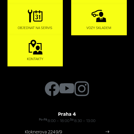
OBJEDNAT NA SERVIS
VOZY SKLADEM
KONTAKTY
Praha 4
Po-Pá
So
8:00 – 18:00
8:30 – 13:00
Kloknerova 2249/9