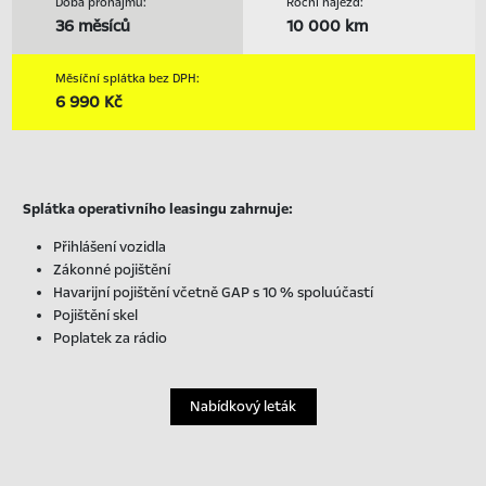
Doba pronájmu:
Roční nájezd:
36 měsíců
10 000 km
Měsíční splátka bez DPH:
6 990 Kč
Splátka operativního leasingu zahrnuje:
Přihlášení vozidla
Zákonné pojištění
Havarijní pojištění včetně GAP s 10 % spoluúčastí
Pojištění skel
Poplatek za rádio
Nabídkový leták