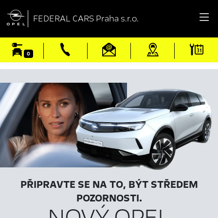

FEDERAL CARS Praha s.r.o.
0
PŘIPRAVTE SE NA TO, BÝT STŘEDEM
POZORNOSTI.
NOVÝ OPEL