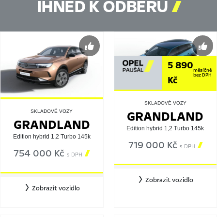
IHNED K ODBĚRU

5 890
měsíčně
bez DPH
Kč
SKLADOVÉ VOZY
GRANDLAND
SKLADOVÉ VOZY
GRANDLAND
Edition hybrid 1,2 Turbo 145k
Edition hybrid 1,2 Turbo 145k
719 000 Kč

s DPH
754 000 Kč

s DPH
Zobrazit vozidlo
Zobrazit vozidlo