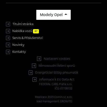
Modely Opel
Titulní stránka
Nabídka vozů
67
Servis & Příslušenství
Novinky
Kontakty
Nastavení cookies
Mimosoudní řešení sporů
Energetické štítky pneumatik
Informace k EU Data Act
FEDERAL CARS Praha s.r.o.
IČO: 07738722
Realizace 2023
Comin.cz, s.r.o.
lead management GROWITO