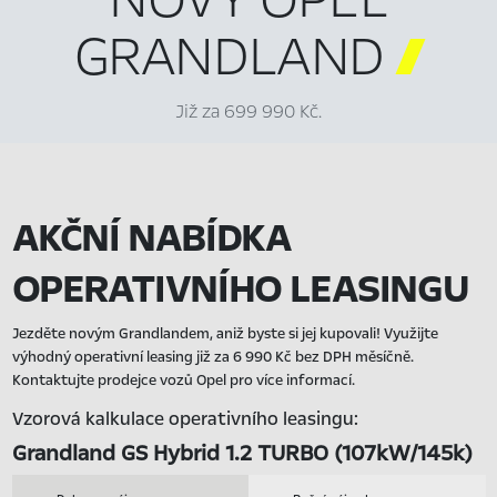
GRANDLAND

Již za 699 990 Kč.
AKČNÍ NABÍDKA
OPERATIVNÍHO LEASINGU
Jezděte novým Grandlandem, aniž byste si jej kupovali! Využijte
výhodný operativní leasing již za 6 990 Kč bez DPH měsíčně.
Kontaktujte prodejce vozů Opel pro více informací.
Vzorová kalkulace operativního leasingu:
Grandland GS Hybrid 1.2 TURBO (107kW/145k)