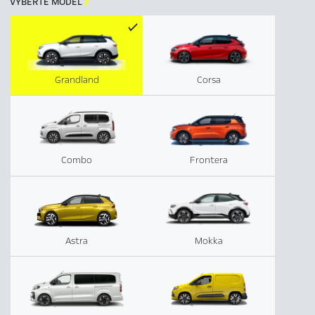
VYBERTE MODEL

Grandland
Corsa
Combo
Frontera
Astra
Mokka