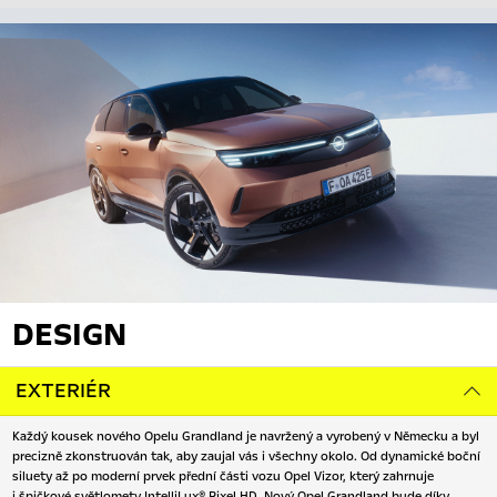
DESIGN
EXTERIÉR
Každý kousek nového Opelu Grandland je navržený a vyrobený v Německu a byl
precizně zkonstruován tak, aby zaujal vás i všechny okolo. Od dynamické boční
siluety až po moderní prvek přední části vozu Opel Vizor, který zahrnuje
i špičkové světlomety IntelliLux® Pixel HD. Nový Opel Grandland bude díky