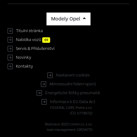
Modely Opel
Titulní stránka
Nabídka vozů
69
Servis & Příslušenství
Novinky
Kontakty
Nastavení cookies
Mimosoudní řešení sporů
Energetické štítky pneumatik
Informace k EU Data Act
FEDERAL CARS Praha s.r.o.
IČO: 07738722
Realizace 2023
Comin.cz, s.r.o.
lead management GROWITO