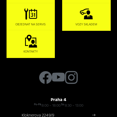
OBJEDNAT NA SERVIS
VOZY SKLADEM
KONTAKTY
Praha 4
Po-Pá
So
8:00 – 18:00
8:30 – 13:00
Kloknerova 2249/9