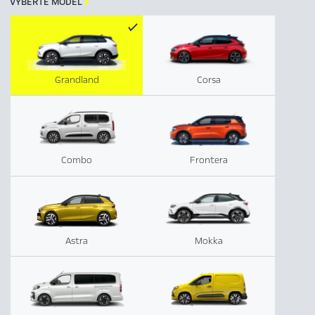
VYBERTE MODEL

Grandland
Corsa
Combo
Frontera
Astra
Mokka