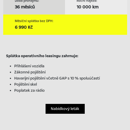
Doba pronájmu:
Roční nájezd:
36 měsíců
10 000 km
Měsíční splátka bez DPH:
6 990 Kč
Splátka operativního leasingu zahrnuje:
Přihlášení vozidla
Zákonné pojištění
Havarijní pojištění včetně GAP s 10 % spoluúčastí
Pojištění skel
Poplatek za rádio
Nabídkový leták