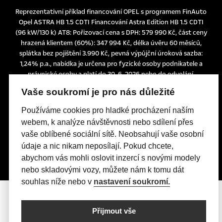
Reprezentativní příklad financování OPEL s programem FinAuto
Opel ASTRA HB 1.5 CDTI Financování Astra Edition HB 1.5 CDTI
(96 kW/130 k) AT8: Pořizovací cena s DPH: 579 990 Kč, část ceny
hrazená klientem (60%): 347 994 Kč, délka úvěru 60 měsíců,
splátka bez pojištění 3.990 Kč, pevná výpůjční úroková sazba:
1,24% p.a., nabídka je určena pro fyzické osoby podnikatele a
právnické osoby a platí do 30. 6. 2026 nebo do odvolání.
Tato nabídka je pouze indikativní, není návrhem na uzavření
Vaše soukromí je pro nás důležité
smlouvy a nelze z ní proto dovozovat povinnost společnosti
uskutečnit jakékoliv transakce.
Používáme cookies pro hladké procházení naším
Poskytovatelem financování je UniCredit Leasing CZ, a.s.,
webem, k analýze návštěvnosti nebo sdílení přes
Želetavská 1525/1, 140 10 Praha 4, IČO: 15886492
vaše oblíbené sociální sítě. Neobsahují vaše osobní
údaje a nic nikam neposílají. Pokud chcete,
abychom vás mohli oslovit inzercí s novými modely
nebo skladovými vozy, můžete nám k tomu dát
souhlas níže nebo v
nastavení soukromí.
Přijmout vše