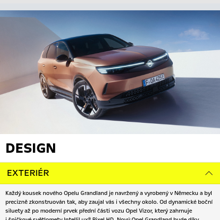
DESIGN
EXTERIÉR
Každý kousek nového Opelu Grandland je navržený a vyrobený v Německu a byl
precizně zkonstruován tak, aby zaujal vás i všechny okolo. Od dynamické boční
siluety až po moderní prvek přední části vozu Opel Vizor, který zahrnuje
i špičkové světlomety IntelliLux® Pixel HD. Nový Opel Grandland bude díky