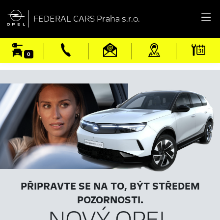

FEDERAL CARS Praha s.r.o.
0
PŘIPRAVTE SE NA TO, BÝT STŘEDEM
POZORNOSTI.
NOVÝ OPEL