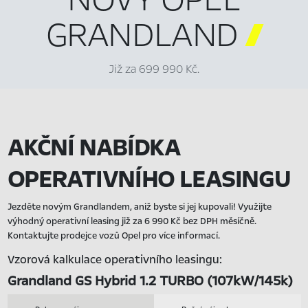
GRANDLAND

Již za 699 990 Kč.
AKČNÍ NABÍDKA
OPERATIVNÍHO LEASINGU
Jezděte novým Grandlandem, aniž byste si jej kupovali! Využijte
výhodný operativní leasing již za 6 990 Kč bez DPH měsíčně.
Kontaktujte prodejce vozů Opel pro více informací.
Vzorová kalkulace operativního leasingu:
Grandland GS Hybrid 1.2 TURBO (107kW/145k)