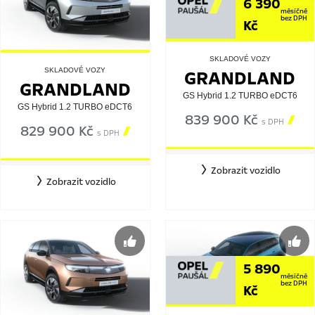
6 390
měsíčně
bez DPH
Kč
SKLADOVÉ VOZY
GRANDLAND
SKLADOVÉ VOZY
GRANDLAND
GS Hybrid 1.2 TURBO eDCT6
GS Hybrid 1.2 TURBO eDCT6
839 900 Kč

s DPH
829 900 Kč

s DPH
Zobrazit vozidlo
Zobrazit vozidlo
5 890
měsíčně
bez DPH
Kč