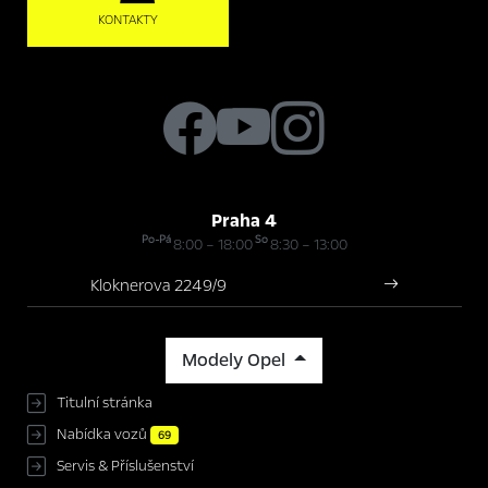
KONTAKTY
Praha 4
Po-Pá
So
8:00 – 18:00
8:30 – 13:00
Kloknerova 2249/9
Modely Opel
Titulní stránka
Nabídka vozů
69
Servis & Příslušenství