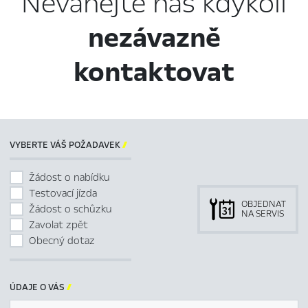
Neváhejte nás kdykoli
nezávazně
kontaktovat
VYBERTE VÁŠ POŽADAVEK

Žádost o nabídku
Testovací jízda
OBJEDNAT
Žádost o schůzku
NA SERVIS
Zavolat zpět
Obecný dotaz
ÚDAJE O VÁS
