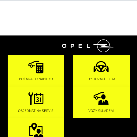

POŽÁDAT O NABÍDKU
TESTOVACÍ JÍZDA
OBJEDNAT NA SERVIS
VOZY SKLADEM