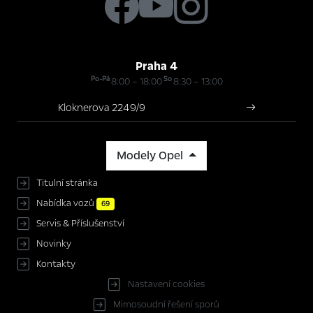
Praha 4
Po-Pá
So
8:00 – 18:00
8:30 – 13:00
Kloknerova 2249/9
Modely Opel
Titulní stránka
Nabídka vozů
69
Servis & Příslušenství
Novinky
Kontakty
Nastavení cookies
Mimosoudní řešení sporů