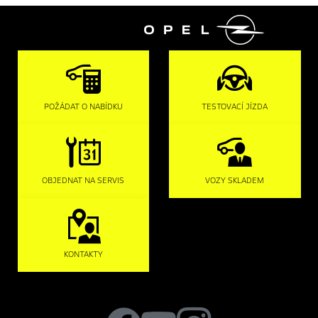

POŽÁDAT O NABÍDKU
TESTOVACÍ JÍZDA
OBJEDNAT NA SERVIS
VOZY SKLADEM
KONTAKTY