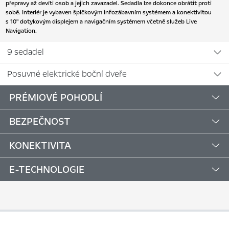
přepravy až devíti osob a jejich zavazadel. Sedadla lze dokonce obrátit proti
sobě. Interiér je vybaven špičkovým infozábavním systémem a konektivitou
s 10" dotykovým displejem a navigačním systémem včetně služeb Live
Navigation.
9 sedadel
Posuvné elektrické boční dveře
PRÉMIOVÉ POHODLÍ
BEZPEČNOST
KONEKTIVITA
E-TECHNOLOGIE