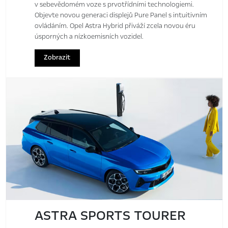
v sebevědomém voze s prvotřídními technologiemi.
Objevte novou generaci displejů Pure Panel s intuitivním
ovládáním. Opel Astra Hybrid přiváží zcela novou éru
úsporných a nízkoemisních vozidel.
Zobrazit
ASTRA SPORTS TOURER