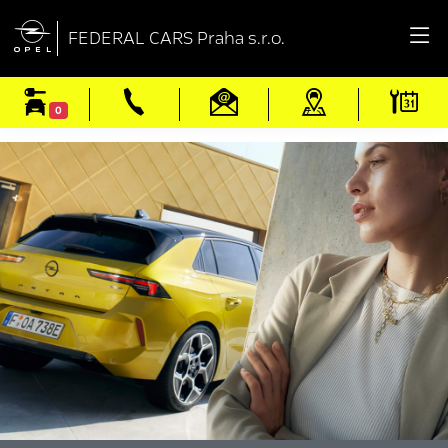

FEDERAL CARS Praha s.r.o.
0