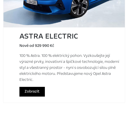
ASTRA ELECTRIC
Nově od 929 990 Kč
100 % Astra. 100 % elektrický pohon. Vyzkoušejte její
výrazné prvky, inovativní a špičkové technologie, moderní
styl a všestranný prostor - nyní s osvobozující silou plně
elektrického motoru. Představujeme nový Opel Astra
Electric.
Zobrazit