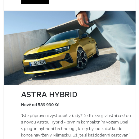
ASTRA HYBRID
Nově od 589 990 Kč
Jste připraveni vystoupit z řady? Jeďte svoji vlastní cestou
s novou Astrou Hybrid - prvním kompaktním vozem Opel
s plug-in hybridní technologií, který byl od začátku do
konce navržen v Německu. Užijte si každodenní cestování