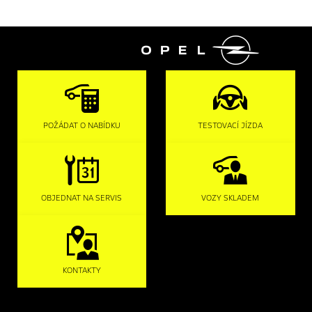

POŽÁDAT O NABÍDKU
TESTOVACÍ JÍZDA
OBJEDNAT NA SERVIS
VOZY SKLADEM
KONTAKTY