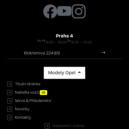
Praha 4
Po-Pá
So
8:00 – 18:00
8:30 – 13:00
Kloknerova 2249/9
Modely Opel
Titulní stránka
Nabídka vozů
69
Servis & Příslušenství
Novinky
Kontakty
Nastavení cookies