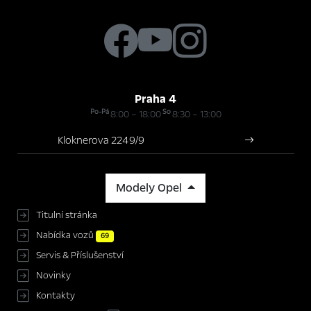
Praha 4
Po-Pá
So
8:00 – 18:00
8:30 – 13:00
Kloknerova 2249/9
Modely Opel
Titulní stránka
Nabídka vozů
69
Servis & Příslušenství
Novinky
Kontakty