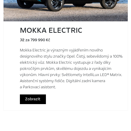
MOKKA ELECTRIC
Již za 799 990 Kč
Mokka Electric je výrazným vyjádřením nového
designového stylu značky Opel. Čistý, sebevědomý a 100%
elektrický vůz. Mokka Electric vystupuje z řady díky
pokročilým prvkům, skvělému dojezdu a vynikajícím
výkonům. Hlavní prvky: Světlomety IntelliLux LED® Matrix.
Asistenční systémy řidiče. Digitální zadní kamera
a Parkovací asistent.
Zobrazit