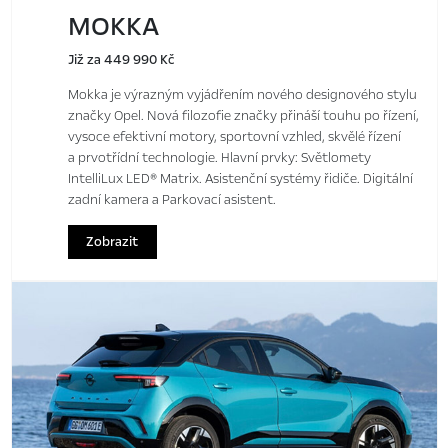
MOKKA
Již za 449 990 Kč
Mokka je výrazným vyjádřením nového designového stylu
značky Opel. Nová filozofie značky přináší touhu po řízení,
vysoce efektivní motory, sportovní vzhled, skvělé řízení
a prvotřídní technologie. Hlavní prvky: Světlomety
IntelliLux LED® Matrix. Asistenční systémy řidiče. Digitální
zadní kamera a Parkovací asistent.
Zobrazit