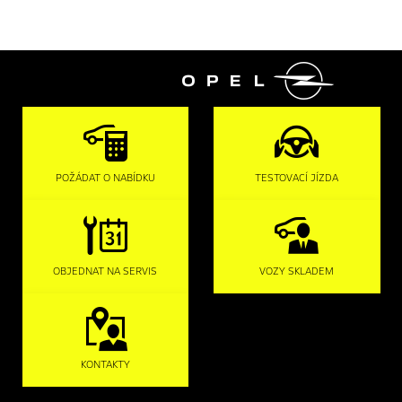

POŽÁDAT O NABÍDKU
TESTOVACÍ JÍZDA
OBJEDNAT NA SERVIS
VOZY SKLADEM
KONTAKTY