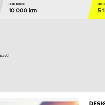
Roční nájezd:
Měsíč
10 000 km
5 
účastí
DESI