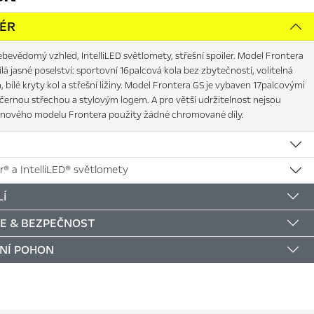
IÉR
bevědomý vzhled, IntelliLED světlomety, střešní spoiler. Model Frontera
ílá jasné poselství: sportovní 16palcová kola bez zbytečností, volitelná
a, bílé kryty kol a střešní ližiny. Model Frontera GS je vybaven 17palcovými
, černou střechou a stylovým logem. A pro větší udržitelnost nejsou
u nového modelu Frontera použity žádné chromované díly.
r® a IntelliLED® světlomety
Í
E & BEZPEČNOST
NÍ POHON