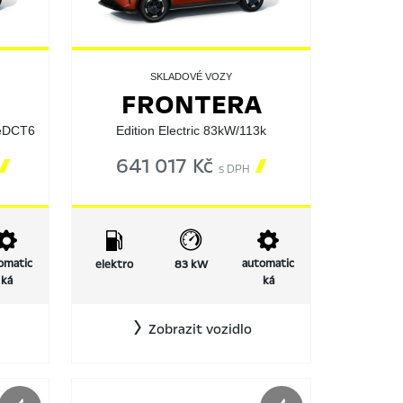
SKLADOVÉ VOZY
FRONTERA
eDCT6
Edition Electric 83kW/113k

641 017 Kč

s DPH
omatic
automatic
elektro
83 kW
ká
ká
Zobrazit vozidlo