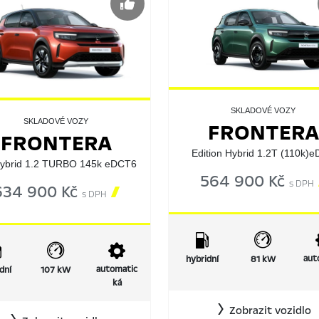
SKLADOVÉ VOZY
SKLADOVÉ VOZY
FRONTERA
FRONTERA
Edition Hybrid 1.2T (110k)
ybrid 1.2 TURBO 145k eDCT6
564 900 Kč
s DPH
634 900 Kč

s DPH
aut
hybridní
81 kW
automatic
dní
107 kW
ká
Zobrazit vozidlo