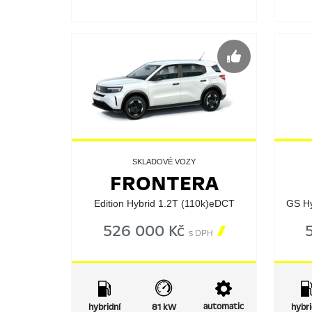
SKLADOVÉ VOZY
FRONTERA
Edition Hybrid 1.2T (110k)eDCT
GS H
526 000 Kč

s DPH
automatic
hybridní
81 kW
hybri