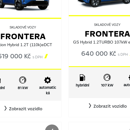
SKLADOVÉ VOZY
SKLADOVÉ VOZY
FRONTERA
FRONTERA
GS Hybrid 1.2TURBO 107kW 
tion Hybrid 1.2T (110k)eDCT
640 000 Kč
s DPH
519 000 Kč

s DPH
aut
hybridní
107 kW
automatic
dní
81 kW
ká
Zobrazit vozidlo
Zobrazit vozidlo