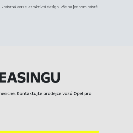
í, 7místná verze, atraktivní design. Vše na jednom místě.
LEASINGU
 měsíčně. Kontaktujte prodejce vozů Opel pro