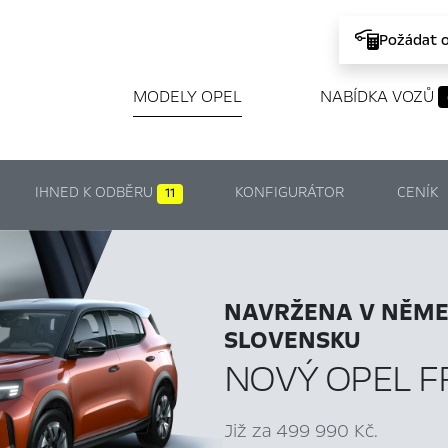
Požádat 
MODELY OPEL
NABÍDKA VOZŮ
IHNED K ODBĚRU
KONFIGURÁTOR
CENÍK
11
NAVRŽENA V NĚME
SLOVENSKU
NOVÝ OPEL 
Již za 499 990 Kč.