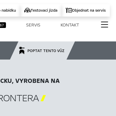
o nabídku
Testovací jízda
Objednat na servis
SERVIS
KONTAKT
67
POPTAT TENTO VŮZ
CKU, VYROBENA NA
FRONTERA
