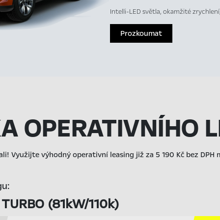
Intelli-LED světla, okamžité zrychlen
Prozkoumat
KA OPERATIVNÍHO 
ali! Využijte výhodný operativní leasing již za 5 190 Kč bez DPH
gu:
2 TURBO (81kW/110k)