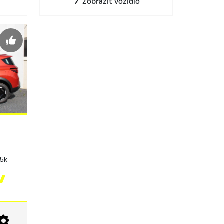
Zobrazit vozidlo
45k
