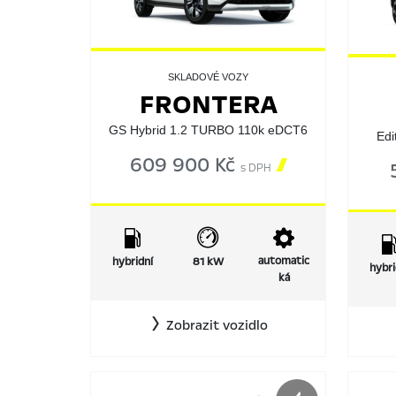
SKLADOVÉ VOZY
FRONTERA
GS Hybrid 1.2 TURBO 110k eDCT6
Edi
609 900 Kč

s DPH
automatic
hybridní
81 kW
hybri
ká
Zobrazit vozidlo