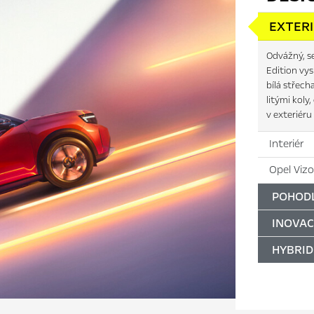
EXTER
Odvážný, se
Edition vys
bílá střech
litými koly
v exteriér
Interiér
Opel Vizo
POHODL
INOVAC
HYBRID