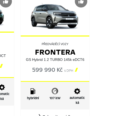
PŘEDVÁDĚCÍ VOZY
FRONTERA
eDCT
GS Hybrid 1.2 TURBO 145k eDCT6

599 990 Kč

s DPH
omatic
automatic
hybridní
107 kW
ká
ká