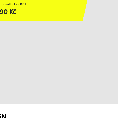
ní splátka bez DPH:
190 Kč
GN