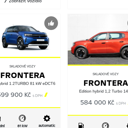
Zobrazit vozidlo
SKLADOVÉ VOZY
FRONTERA
SKLADOVÉ VOZY
FRONTERA
ybrid 1.2TURBO 81 kW eDCT6
Edition hybrid 1,2 Turbo 1
599 900 Kč

s DPH
584 000 Kč
s DPH
automatic
dní
81 kW