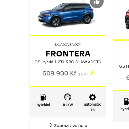
SKLADOVÉ VOZY
FRONTERA
GS Hybrid 1.2TURBO 81 kW eDCT6
GS H
609 900 Kč

s DPH
automatic
hybridní
81 kW
hybri
ká
Zobrazit vozidlo