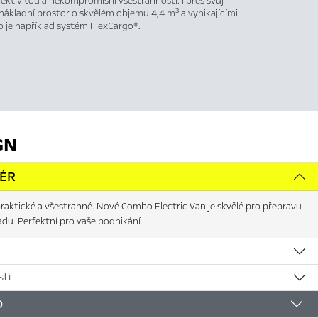
fektivitou a nekompromisní všestranností. I přes svůj
3
nákladní prostor o skvělém objemu 4,4 m
a vynikajícími
o je například systém FlexCargo®.
GN
IÉR
raktické a všestranné. Nové Combo Electric Van je skvělé pro přepravu
adu. Perfektní pro vaše podnikání.
ti
D