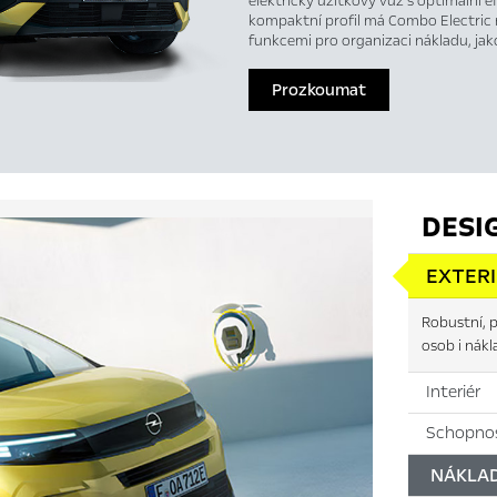
elektrický užitkový vůz s optimální e
kompaktní profil má Combo Electric 
funkcemi pro organizaci nákladu, jak
Prozkoumat
DESI
EXTER
Robustní, p
osob i nákl
Interiér
Schopnos
NÁKLA