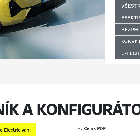
VŠEST
EFEKTI
BEZPE
KONEKT
E-TECH
NÍK A KONFIGURÁT
Ceník PDF
 Electric Van