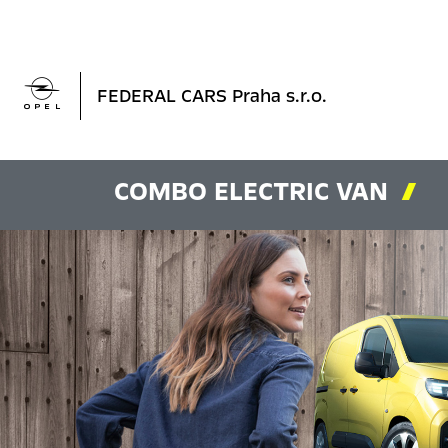

FEDERAL CARS Praha s.r.o.
COMBO ELECTRIC VAN
