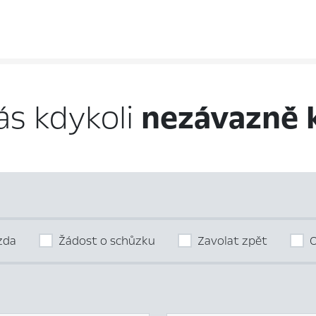
ás kdykoli
nezávazně 
ízda
Žádost o schůzku
Zavolat zpět
O