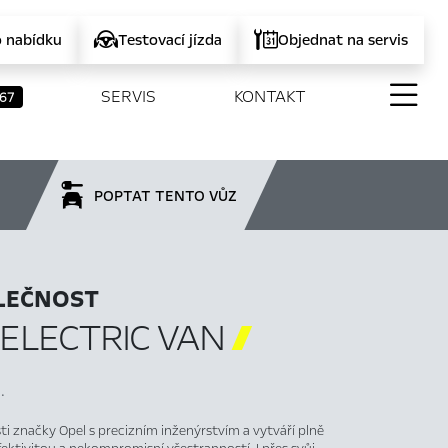
o nabídku
Testovací jízda
Objednat na servis
SERVIS
KONTAKT
67
POPTAT TENTO VŮZ
OLEČNOST
ELECTRIC VAN

.
i značky Opel s precizním inženýrstvím a vytváří plně