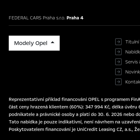
FEDERAL CARS Praha s.r.o.
Praha 4
Titulní
Modely Opel
Nabíd
Servis 
Novin
Konta
Reprezentativní příklad financování OPEL s programem FinAu
část ceny hrazená klientem (60%): 347 994 Kč, délka úvěru 6
podnikatele a právnické osoby a platí do 30. 6. 2026 nebo d
Tato nabídka je pouze indikativní, není návrhem na uzavření
Poskytovatelem financování je UniCredit Leasing CZ, a.s., Ž