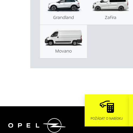
Grandland
Zafira
Movano

POŽÁDAT O NABÍDKU