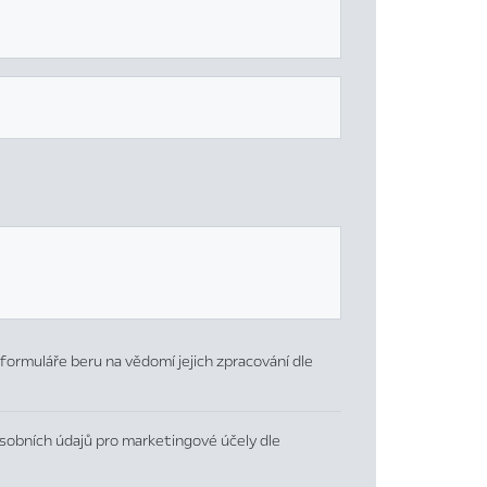
formuláře beru na vědomí jejich zpracování dle
sobních údajů pro marketingové účely dle