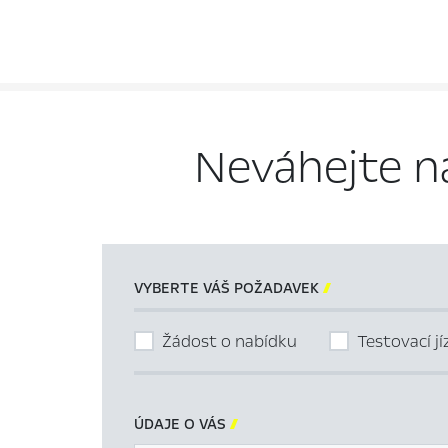
Neváhejte n
VYBERTE VÁŠ POŽADAVEK

Žádost o nabídku
Testovací j
ÚDAJE O VÁS
