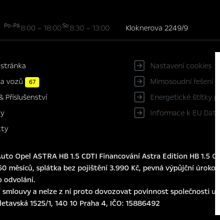
Po-Pá
So
8:00 – 18:00
8:30 – 13:00
Kloknerova 2249/9
 stránka
Nastavení cookies
ka vozů
Mimosoudní řešení s
67
Energetické štítky 
& Příslušenství
Informace k EU Data
ky
kty
to Opel ASTRA HB 1.5 CDTI Financování Astra Edition HB 1.5 CD
0 měsíců, splátka bez pojištění 3.990 Kč, pevná výpůjční úroková
o odvolání.
 smlouvy a nelze z ní proto dovozovat povinnost společnosti usk
eletavská 1525/1, 140 10 Praha 4, IČO: 15886492