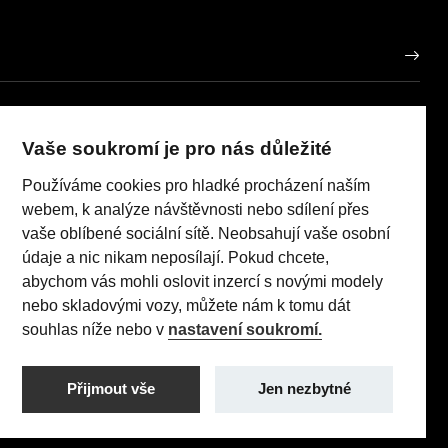
FEDERAL CARS Praha s.r.o.
IČO: 07738722
Vaše soukromí je pro nás důležité
porů
Používáme cookies pro hladké procházení naším
Realizace 2023
Comin.cz, s.r.o.
pneumatik
lead management GROWITO
webem, k analýze návštěvnosti nebo sdílení přes
 Act
vaše oblíbené sociální sítě. Neobsahují vaše osobní
údaje a nic nikam neposílají. Pokud chcete,
abychom vás mohli oslovit inzercí s novými modely
nebo skladovými vozy, můžete nám k tomu dát
TI (96 kW/130 k) AT8: Pořizovací cena s DPH: 579 990 Kč,
souhlas níže nebo v
nastavení soukromí.
 sazba: 1,24% p.a., nabídka je určena pro fyzické osoby
utečnit jakékoliv transakce.
Přijmout vše
Jen nezbytné