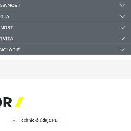
RANNOST
VITA
ČNOST
IVITA
NOLOGIE
OR

Technické údaje PDF