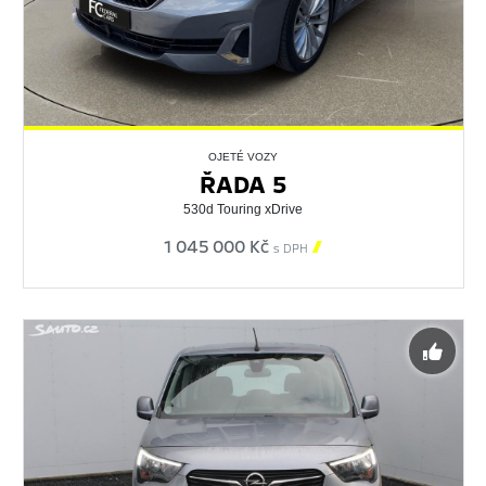
OJETÉ VOZY
ŘADA 5
530d Touring xDrive
1 045 000 Kč

s DPH