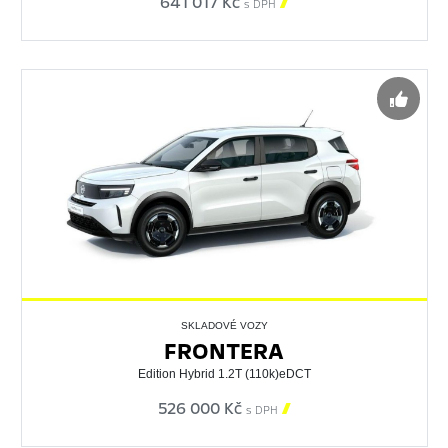
641 017 Kč

s DPH
SKLADOVÉ VOZY
FRONTERA
Edition Hybrid 1.2T (110k)eDCT
526 000 Kč

s DPH