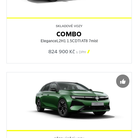
SKLADOVÉ VOZY
COMBO
EleganceL2H1 1.5CDTI AT8 7míst
824 900 Kč

s DPH