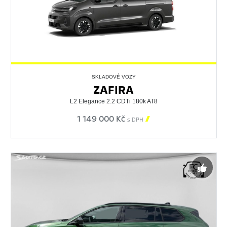
SKLADOVÉ VOZY
ZAFIRA
L2 Elegance 2.2 CDTi 180k AT8
1 149 000 Kč

s DPH