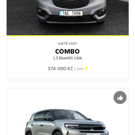
OJETÉ VOZY
COMBO
1,5 BlueHDi 130k
374 000 Kč

s DPH