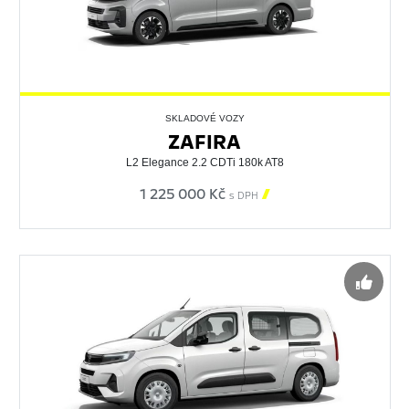
SKLADOVÉ VOZY
ZAFIRA
L2 Elegance 2.2 CDTi 180k AT8
1 225 000 Kč

s DPH