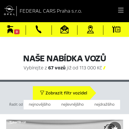

FEDERAL CARS Praha s.r.o.
0
NAŠE NABÍDKA VOZŮ
Vybírejte z
67 vozů
již od 113 000 Kč

Zobrazit filtr vozidel
nejnovějšího
nejlevnějšího
nejdražšího
Řadit od