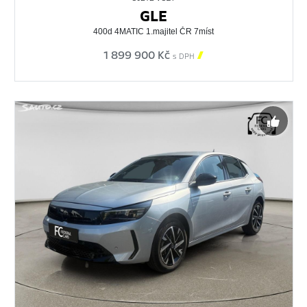
GLE
400d 4MATIC 1.majitel ČR 7míst
1 899 900 Kč

s DPH