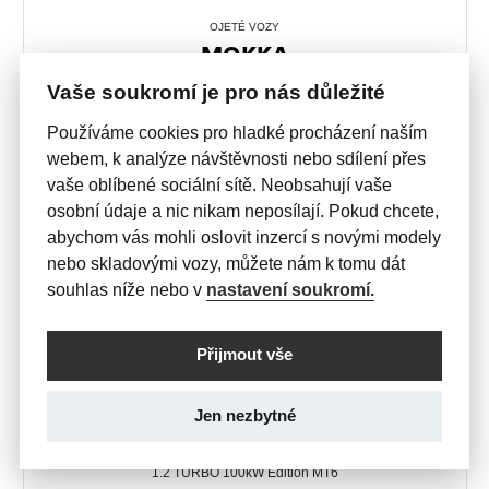
OJETÉ VOZY
MOKKA
GS 1.2 TURBO 136k AUTOMAT
Vaše soukromí je pro nás důležité
474 000 Kč

s DPH
Používáme cookies pro hladké procházení naším
webem, k analýze návštěvnosti nebo sdílení přes
vaše oblíbené sociální sítě. Neobsahují vaše
osobní údaje a nic nikam neposílají. Pokud chcete,
abychom vás mohli oslovit inzercí s novými modely
nebo skladovými vozy, můžete nám k tomu dát
souhlas níže nebo v
nastavení soukromí.
Přijmout vše
Jen nezbytné
PŘEDVÁDĚCÍ VOZY
MOKKA
1.2 TURBO 100kW Edition MT6